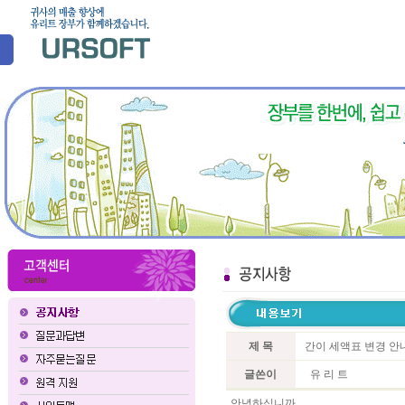
제 목
간이 세액표 변경 
글쓴이
유 리 트
안녕하십니까