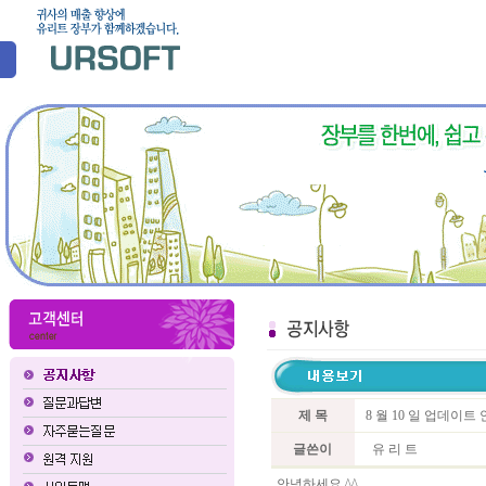
제 목
8 월 10 일 업데이
글쓴이
유 리 트
안녕하세요 ^^