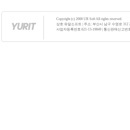
Copyright (c) 2008 UR Soft All rights reserved.
상호:유알소프트 | 주소: 부산시 남구 수영로 312 21 센
사업자등록번호:621-13-19849 | 통신판매신고번호