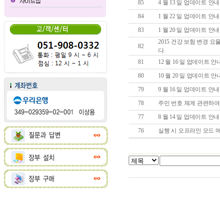
85
4 월 13 일 업데이트 
84
1 월 22 일 업데이트 
83
1 월 20 일 업데이트 
2015 건강 보험 변경 요
82
다
81
12 월 16 일 업데이트 
80
10 월 20 일 업데이트 
79
9 월 16 일 업데이트 
78
주민 번호 체계 관련하
77
8 월 14 일 업데이트 
76
실행 시 오프라인 모드