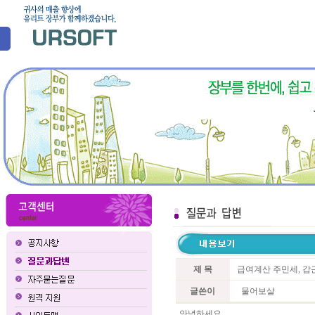
제 목
급여계산 주민세, 갑
글쓴이
물어보살
안녕하세요