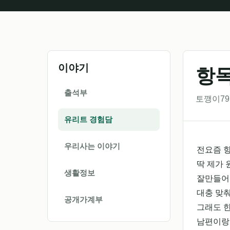
이야기
항
출석부
토깽이79 |
유리트 경험담
우리사는 이야기
전요즘 
딱 제가
생활정보
잘만들어
대충 맞
공개가계부
그래도 
남편이랑