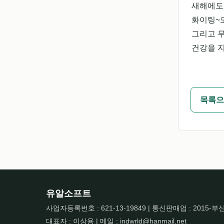
새해에도
화이팅~모
그리고 
건강을 지
목록으
유알소프트
사업자등록번호 : 621-13-19849 | 통신판매업 : 2015-부
대표자 : 이상용 | 메일 : indwrld@hanmail.net