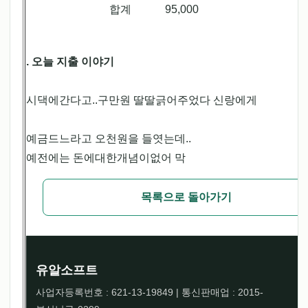
합계
95,000
. 오늘 지출 이야기
시댁에간다고..구만원 딸딸긁어주었다 신랑에게
예금드느라고 오천원을 들엿는데..
예전에는 돈에대한개념이없어 막
목록으로 돌아가기
유알소프트
사업자등록번호 : 621-13-19849 | 통신판매업 : 2015-