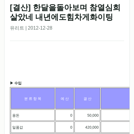
[결산] 한달을돌아보며 참열심희
살았네 내년에도힘차게화이팅
유리트 | 2012-12-28
▶ 수입
분 류 항 목
예 산
결 산
용돈
0
50,000
.
일품값
0
420,000
.