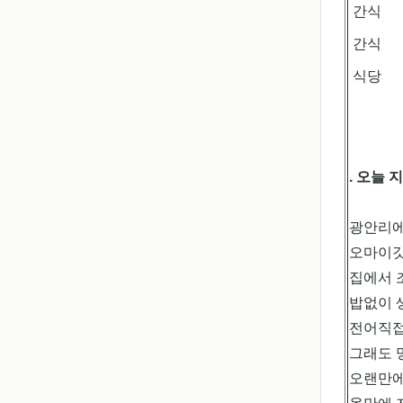
간식
간식
식당
. 오늘 
광안리에
오마이갓
집에서 
밥없이 
전어직접
그래도 
오랜만에