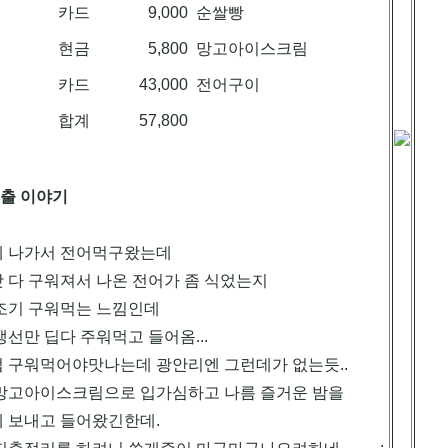
카드
9,000
순쌀빵
현금
5,800
망고아이스크림
카드
43,000
전어구이
합계
57,800
지출 이야기
 나가서 전어먹구왔는데
 다 구워져서 나온 전어가 좀 식었는지
조기 구워먹는 느낌인데
생선만 딥다 주워먹고 들어옴...
 구워먹어야맛나는데 광안리엔 그런데가 없는듯..
망고아이스크림으로 입가심하고 나름 즐거운 밤을
 보내고 들어왔긴한데.