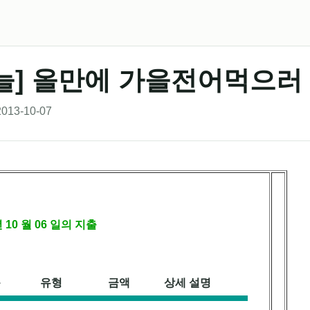
늘] 올만에 가을전어먹으러
013-10-07
 년 10 월 06 일의 지출
목
유형
금액
상세 설명