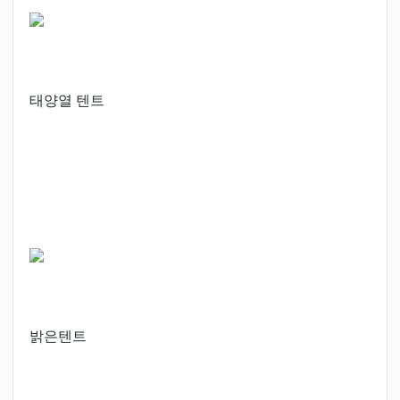
태양열 텐트
밝은텐트