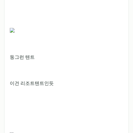
둥그런 텐트
이건 리조트텐트인듯