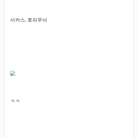
서커스, 호피무늬
ㅋㅋ