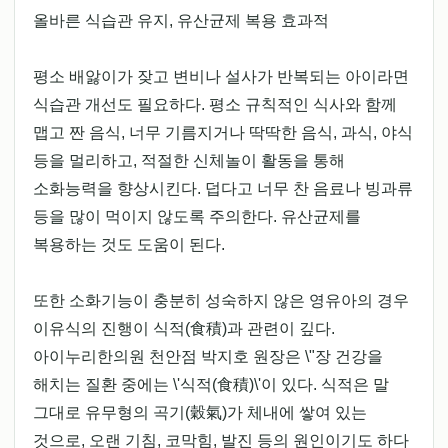
올바른 식습관 유지, 유산균제 복용 효과적
평소 배앓이가 잦고 변비나 설사가 반복되는 아이라면
식습관 개선도 필요하다. 평소 규칙적인 식사와 함께
맵고 짠 음식, 너무 기름지거나 딱딱한 음식, 과식, 야식
등을 멀리하고, 적절한 신체놀이 활동을 통해
소화능력을 향상시킨다. 덥다고 너무 찬 음료나 빙과류
등을 많이 먹이지 않도록 주의한다. 유산균제를
복용하는 것도 도움이 된다.
또한 소화기능이 충분히 성숙하지 않은 영유아의 경우
이유식의 진행이 식적(食積)과 관련이 깊다.
아이누리한의원 천안점 박지호 원장은 \"장 건강을
해치는 질환 중에는 \'식적(食積)\'이 있다. 식적은 말
그대로 유무형의 곡기(穀氣)가 체내에 쌓여 있는
것으로, 오랜 기침, 코막힘, 발진 등의 원인이기도 하다