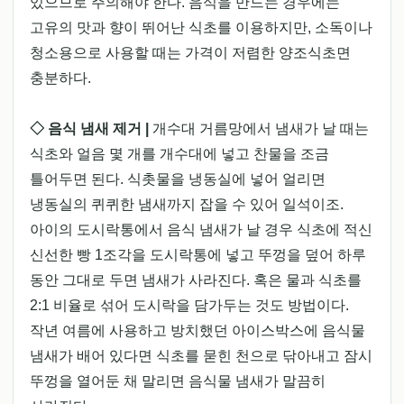
있으므로 주의해야 한다. 음식을 만드는 경우에는
고유의 맛과 향이 뛰어난 식초를 이용하지만, 소독이나
청소용으로 사용할 때는 가격이 저렴한 양조식초면
충분하다.
◇ 음식 냄새 제거 |
개수대 거름망에서 냄새가 날 때는
식초와 얼음 몇 개를 개수대에 넣고 찬물을 조금
틀어두면 된다. 식촛물을 냉동실에 넣어 얼리면
냉동실의 퀴퀴한 냄새까지 잡을 수 있어 일석이조.
아이의 도시락통에서 음식 냄새가 날 경우 식초에 적신
신선한 빵 1조각을 도시락통에 넣고 뚜껑을 덮어 하루
동안 그대로 두면 냄새가 사라진다. 혹은 물과 식초를
2:1 비율로 섞어 도시락을 담가두는 것도 방법이다.
작년 여름에 사용하고 방치했던 아이스박스에 음식물
냄새가 배어 있다면 식초를 묻힌 천으로 닦아내고 잠시
뚜껑을 열어둔 채 말리면 음식물 냄새가 말끔히