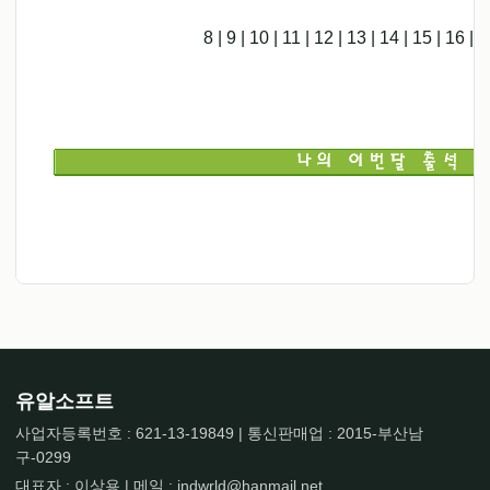
8
|
9
|
10
|
11
|
12
|
13
|
14
|
15
|
16
|
1
유알소프트
사업자등록번호 : 621-13-19849 | 통신판매업 : 2015-부산남
구-0299
대표자 : 이상용 | 메일 : indwrld@hanmail.net