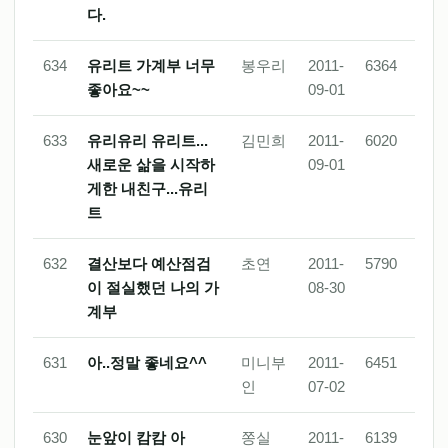
다.
634
유리트 가계부 너무
봉우리
2011-
6364
좋아요~~
09-01
633
유리유리 유리트...
김민희
2011-
6020
새로운 삶을 시작하
09-01
게한 내친구...유리
트
632
결산보다 예산점검
초연
2011-
5790
이 절실했던 나의 가
08-30
계부
631
아..정말 좋네요^^
미니부
2011-
6451
인
07-02
630
눈앞이 캄캄 아
쫑실
2011-
6139