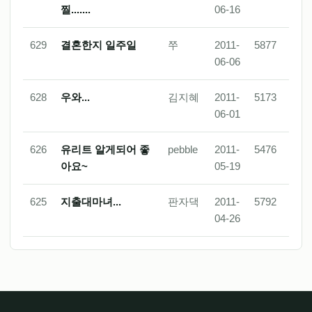
찔.......
06-16
629
결혼한지 일주일
쭈
2011-
5877
06-06
628
우와...
김지혜
2011-
5173
06-01
626
유리트 알게되어 좋
pebble
2011-
5476
아요~
05-19
625
지출대마녀...
판자댁
2011-
5792
04-26