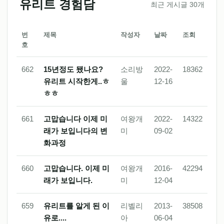
유리트 경험담
최근 게시글 30개
번
제목
작성자
날짜
조회
호
662
15년정도 됐나요?
소리방
2022-
18362
유리트 시작한게..ㅎ
울
12-16
ㅎㅎ
661
고맙습니다 이제 미
여왕개
2022-
14322
래가 보입니다의 변
미
09-02
화과정
660
고맙습니다. 이제 미
여왕개
2016-
42294
래가 보입니다.
미
12-04
659
유리트를 알게 된 이
리벨리
2013-
38508
유로....
아
06-04