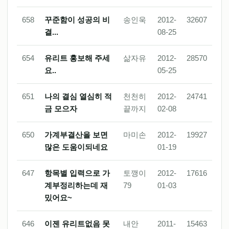
658
꾸준함이 성공의 비
송인욱
2012-
32607
결...
08-25
654
유리트 홍보해 주세
삶자유
2012-
28570
요..
05-25
651
나의 결심 열심히 적
천천히
2012-
24741
금 모으자
끝까지
02-08
650
가계부결산을 보면
마미손
2012-
19927
많은 도움이되네요
01-19
647
항목별 입력으로 가
토깽이
2012-
17616
계부정리하는데 재
79
01-03
밌어요~
646
이젠 유리트없음 못
내안
2011-
15463