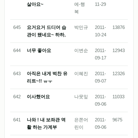
살아요~
에-행
11-29
복
645
요거요거 드디어 습
박민규
2011-
13876
관이 됐네요~ 하하,
10-24
644
너무 좋아요
이변순
2011-
12943
09-17
643
아직은 내게 벅찬 유
이혜진
2011-
12326
리트~!! ㅠㅜ
09-07
642
이사했어요
나뭇잎
2011-
11033
09-06
641
나와 ! 내 보좌관 역
은쫀어
2011-
9675
활 하는 가계부
린이
09-06